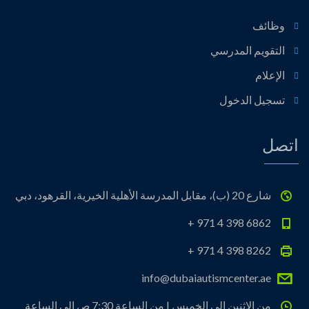
وظائف
التقويم المدرسي
الإعلام
تسجيل الدخول
اتصل
شارع 20 (ب)، مقابل المدرسة الأهلية الخيرية، القرهود، دبي
+ 971 4 398 6862
+ 971 4 398 8262
info@dubaiautismcenter.ae
من الاثنين إلى الخميس | من الساعة 7:30 ص إلى الساعة