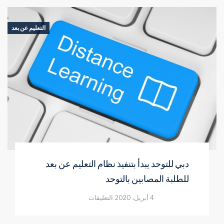
يعلن
عن
خطة
التعليم عن بعد
شاملة
للتحول
الرقمي
الذكي
مغلقة
دبي للتوحد يبدأ بتنفيذ نظام التعليم عن بعد
للطلبة المصابين بالتوحد
على
4 أبريل، 2020
التعليقات
دبي
للتوحد