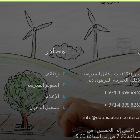
دبي
مغلقة
مصادر
شارع 20 (ب)، مقابل المدرسة
وظائف
لأهلية الخيرية، القرهود، دبي
التقويم المدرسي
+ 971 4 398 686
الإعلام
+ 971 4 398 826
تسجيل الدخول
info@dubaiautismcenter.a
ن الاثنين إلى الخميس | من
الساعة 7:30 ص إلى الساعة 5:00