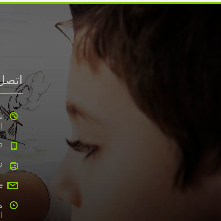
اتصل
ا
2
2
e
م