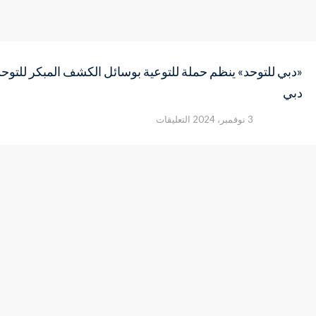
«دبي للتوحد» ينظم حملة للتوعية بوسائل الكشف المبكر للتو
دبي
على
3 نوفمبر، 2024
التعليقات
«دبي
للتوحد»
ينظم
حملة
للتوعية
بوسائل
الكشف
المبكر
للتوحد
في
مراكز
الطفولة
المبكرة
ومدارس