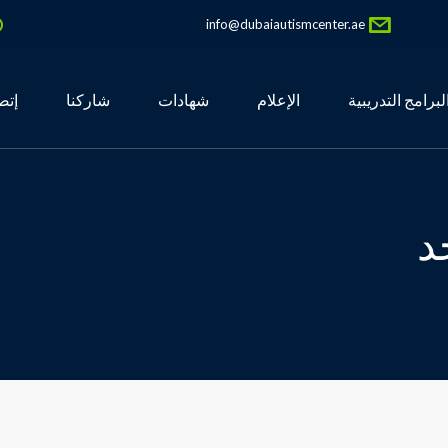
info@dubaiautismcenter.ae
لبرامج التدريبية
الإعلام
شهادات
شاركنا
إتص
د