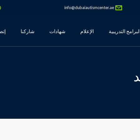
info@dubaiautismcenter.ae
لبرامج التدريبية
الإعلام
شهادات
شاركنا
إتص
د