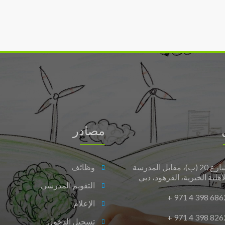
شهادة
“البيئة
الصديقة
لذوي
التوحد”
لفئة
المرافق
الترفيهية
مغلقة
مصادر
شارع 20 (ب)، مقابل المدرسة
وظائف
لأهلية الخيرية، القرهود، دبي
التقويم المدرسي
+ 971 4 398 686
الإعلام
+ 971 4 398 826
تسجيل الدخول