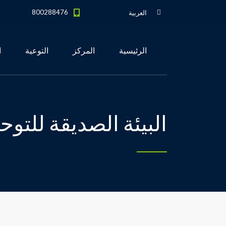
800288476
العربية
الرئيسية
المركز
التوعية
ا
البيئة الصديقة للتوح