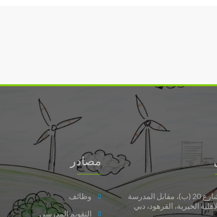
للتوحد
يعلن
عن
خطة
شاملة
للتحول
الرقمي
الذكي
مغلقة
مصادر
شارع 20 (ب)، مقابل المدرسة
وظائف
لأهلية الخيرية، القرهود، دبي
التقويم المدرسي