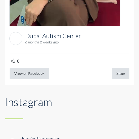
Dubai Autism Center
6 months 2 weeks ago
8
View on Facebook
Share
Instagram
dubaiautismcenter